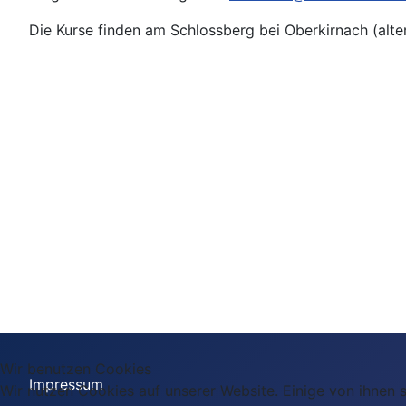
Die Kurse finden am Schlossberg bei Oberkirnach (alter
Wir benutzen Cookies
Impressum
Wir nutzen Cookies auf unserer Website. Einige von ihnen s